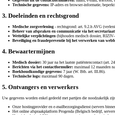
Gegevens uit de contactformulieren:
naam, e-mail, telefoon, 
Technische gegevens:
IP-adres en browser-informatie, beperkt
3. Doeleinden en rechtsgrond
Medische zorgverlening
- rechtsgrond: art. 9.2.h AVG (verle
Beheer van afspraken en communicatie via het secretariaat
Wettelijke verplichtingen
(bijhouden medisch dossier, RIZIV-
Beveiliging en fraudepreventie bij het verwerken van webf
4. Bewaartermijnen
Medisch dossier:
30 jaar na het laatste patiëntencontact (art. 
Berichten via het contactformulier:
maximaal 12 maanden na d
Boekhoudkundige gegevens:
7 jaar (W. Btb. art. III.86).
Technische logs:
maximaal 90 dagen.
5. Ontvangers en verwerkers
Uw gegevens worden enkel gedeeld met partijen die noodzakelijk zijn
Onze hostingprovider en e-mailbezorgingsdienst (servers binn
Het online afspraakplatform Progenda (Belgisch bedrijf, server