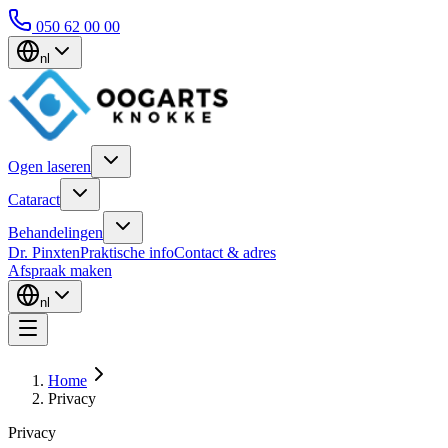
050 62 00 00
nl
Ogen laseren
Cataract
Behandelingen
Dr. Pinxten
Praktische info
Contact & adres
Afspraak maken
nl
Home
Privacy
Privacy