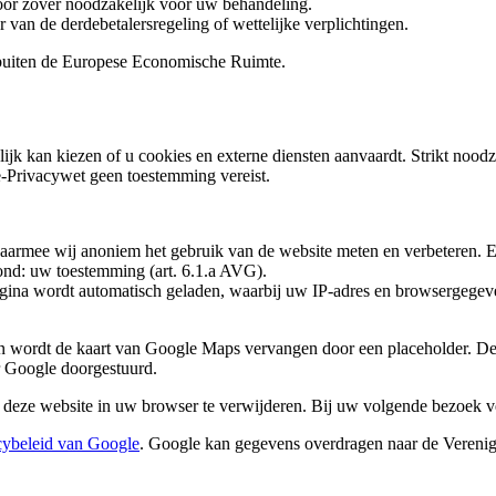
oor zover noodzakelijk voor uw behandeling.
r van de derdebetalersregeling of wettelijke verplichtingen.
buiten de Europese Economische Ruimte.
ijk kan kiezen of u cookies en externe diensten aanvaardt. Strikt nood
e-Privacywet geen toestemming vereist.
aarmee wij anoniem het gebruik van de website meten en verbeteren. Er
nd: uw toestemming (art. 6.1.a AVG).
agina wordt automatisch geladen, waarbij uw IP-adres en browsergeg
n wordt de kaart van Google Maps vervangen door een placeholder. De
r Google doorgestuurd.
deze website in uw browser te verwijderen. Bij uw volgende bezoek v
cybeleid van Google
. Google kan gegevens overdragen naar de Vereni