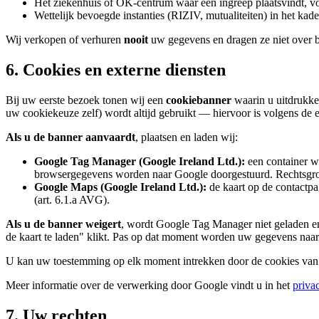
Het ziekenhuis of OK-centrum waar een ingreep plaatsvindt, v
Wettelijk bevoegde instanties (RIZIV, mutualiteiten) in het kade
Wij verkopen of verhuren
nooit
uw gegevens en dragen ze niet over 
6. Cookies en externe diensten
Bij uw eerste bezoek tonen wij een
cookiebanner
waarin u uitdrukkel
uw cookiekeuze zelf) wordt altijd gebruikt — hiervoor is volgens de 
Als u de banner aanvaardt
, plaatsen en laden wij:
Google Tag Manager (Google Ireland Ltd.):
een container w
browsergegevens worden naar Google doorgestuurd. Rechtsgro
Google Maps (Google Ireland Ltd.):
de kaart op de contactp
(art. 6.1.a AVG).
Als u de banner weigert
, wordt Google Tag Manager niet geladen e
de kaart te laden" klikt. Pas op dat moment worden uw gegevens naa
U kan uw toestemming op elk moment intrekken door de cookies van 
Meer informatie over de verwerking door Google vindt u in het
priva
7. Uw rechten