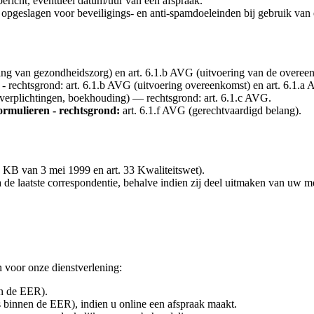
bericht, eventueel datum/uur van een afspraak.
 opgeslagen voor beveiligings- en anti-spamdoeleinden bij gebruik van 
ning van gezondheidszorg) en art. 6.1.b AVG (uitvoering van de overee
- rechtsgrond: art. 6.1.b AVG (uitvoering overeenkomst) en art. 6.1.a
verplichtingen, boekhouding) — rechtsgrond: art. 6.1.c AVG.
ormulieren - rechtsgrond:
art. 6.1.f AVG (gerechtvaardigd belang).
24 KB van 3 mei 1999 en art. 33 Kwaliteitswet).
e laatste correspondentie, behalve indien zij deel uitmaken van uw me
 voor onze dienstverlening:
en de EER).
s binnen de EER), indien u online een afspraak maakt.