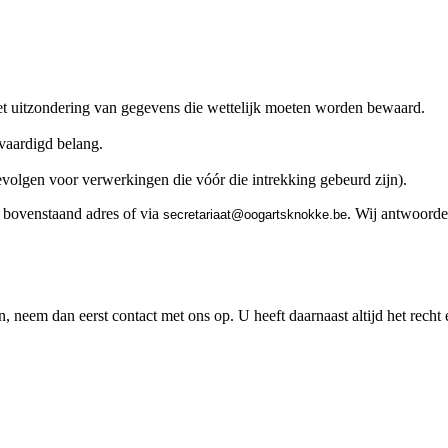
t uitzondering van gegevens die wettelijk moeten worden bewaard.
vaardigd belang.
evolgen voor verwerkingen die vóór die intrekking gebeurd zijn).
a bovenstaand adres of via
. Wij antwoorde
taairaterces
@
eb.ekkonkstragoo
eem dan eerst contact met ons op. U heeft daarnaast altijd het recht e