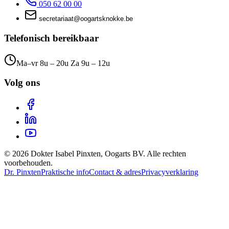
050 62 00 00
taairaterces
@
eb.ekkonkstragoo
Telefonisch bereikbaar
Ma–vr 8u – 20u Za 9u – 12u
Volg ons
©
2026
Dokter Isabel Pinxten, Oogarts BV
.
Alle rechten
voorbehouden.
Dr. Pinxten
Praktische info
Contact & adres
Privacyverklaring