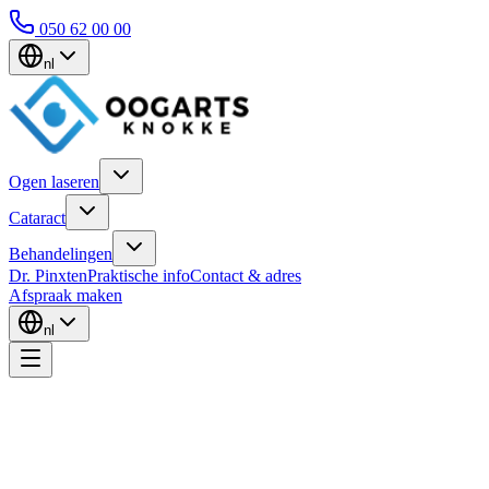
050 62 00 00
nl
Ogen laseren
Cataract
Behandelingen
Dr. Pinxten
Praktische info
Contact & adres
Afspraak maken
nl