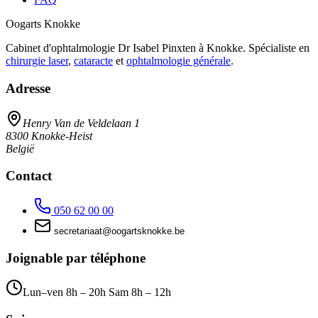
Oogarts Knokke
Cabinet d'ophtalmologie Dr Isabel Pinxten à Knokke. Spécialiste en
chirurgie laser
,
cataracte
et
ophtalmologie générale
.
Adresse
Henry Van de Veldelaan 1
8300
Knokke-Heist
België
Contact
050 62 00 00
taairaterces
@
eb.ekkonkstragoo
Joignable par téléphone
Lun–ven 8h – 20h Sam 8h – 12h