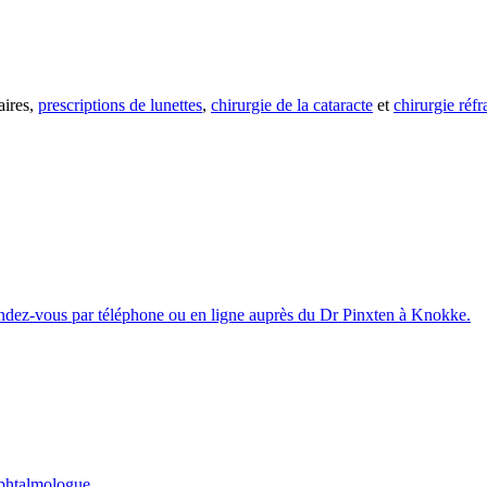
ires,
prescriptions de lunettes
,
chirurgie de la cataracte
et
chirurgie réfr
ndez-vous par téléphone ou en ligne auprès du Dr Pinxten à Knokke.
ophtalmologue.