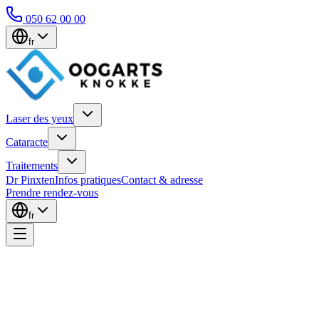
050 62 00 00
fr
Laser des yeux
Cataracte
Traitements
Dr Pinxten
Infos pratiques
Contact & adresse
Prendre rendez-vous
fr